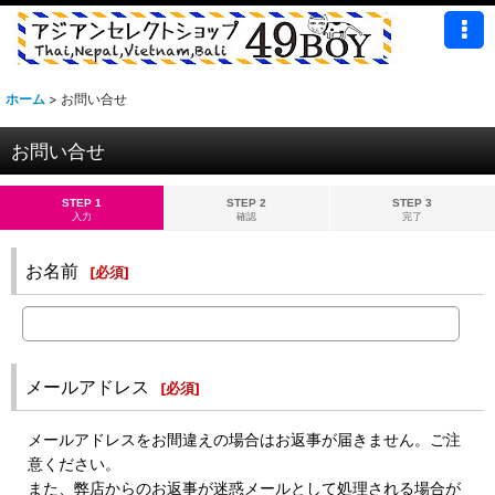
ホーム
>
お問い合せ
お問い合せ
STEP 1
STEP 2
STEP 3
入力
確認
完了
お名前
[
必須
]
メールアドレス
[
必須
]
メールアドレスをお間違えの場合はお返事が届きません。ご注
意ください。
また、弊店からのお返事が迷惑メールとして処理される場合が