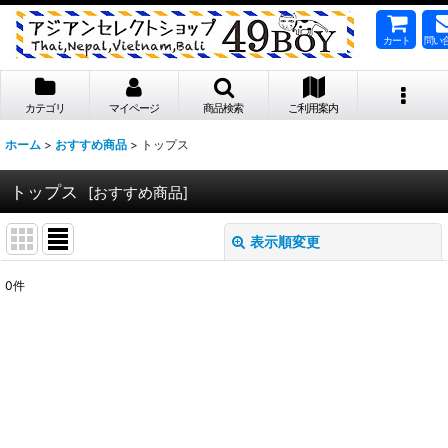
カート
問い
カテゴリ
マイページ
商品検索
ご利用案内
ホーム
>
おすすめ商品
>
トップス
トップス
[
おすすめ商品
]
表示順変更
閉じる
0
件
表示数
:
並び順
:
絞り込む