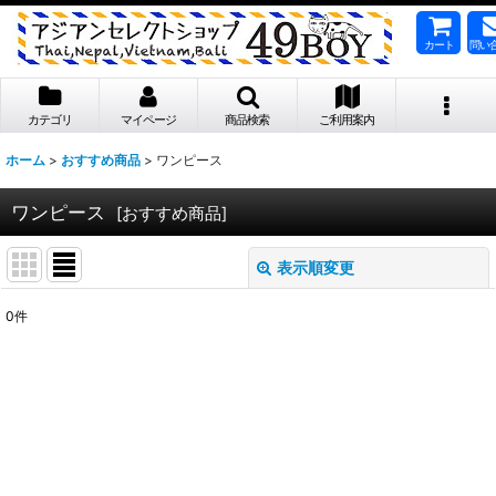
カート
問い
カテゴリ
マイページ
商品検索
ご利用案内
ホーム
>
おすすめ商品
>
ワンピース
ワンピース
[
おすすめ商品
]
表示順変更
閉じる
0
件
表示数
:
並び順
:
絞り込む