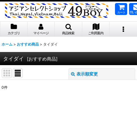
カート
問い
カテゴリ
マイページ
商品検索
ご利用案内
ホーム
>
おすすめ商品
>
タイダイ
タイダイ
[
おすすめ商品
]
表示順変更
閉じる
0
件
表示数
:
並び順
:
絞り込む