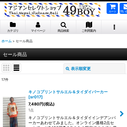
カート
問い
カテゴリ
マイページ
商品検索
ご利用案内
ホーム
>
セール商品
セール商品
表示順変更
閉じる
17
件
表示数
:
キノコプリントサルエル＆タイダイパーカー
[
sr017
]
並び順
:
7,480
円
(税込)
1点
絞り込む
キノコプリントサルエル＆タイダイインデアンパ
ーカーあわせてみました。オンライン価格2点セ