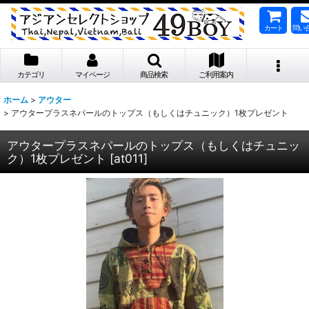
カート
問い
カテゴリ
マイページ
商品検索
ご利用案内
ホーム
>
アウター
>
アウタープラスネパールのトップス（もしくはチュニック）1枚プレゼント
アウタープラスネパールのトップス（もしくはチュニッ
ク）1枚プレゼント
[
at011
]