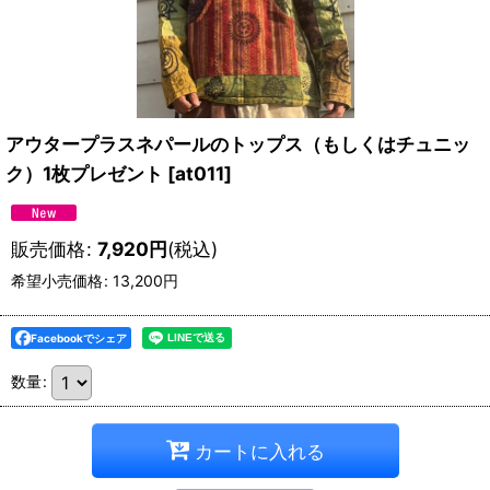
アウタープラスネパールのトップス（もしくはチュニッ
ク）1枚プレゼント
[
at011
]
販売価格
:
7,920
円
(税込)
希望小売価格
:
13,200
円
Facebookでシェア
数量
:
カートに入れる